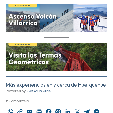
Más experiencias en y cerca de Huerquehue
Powered by
GetYourGuide
♥ Compártelo
W
C
E
P
F
P
L
X
T
M