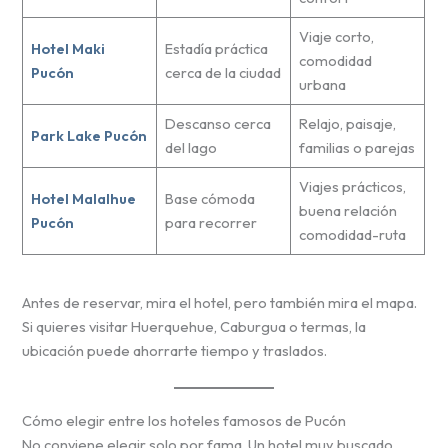
Viaje corto,
Hotel Maki
Estadía práctica
comodidad
Pucón
cerca de la ciudad
urbana
Descanso cerca
Relajo, paisaje,
Park Lake Pucón
del lago
familias o parejas
Viajes prácticos,
Hotel Malalhue
Base cómoda
buena relación
Pucón
para recorrer
comodidad-ruta
Antes de reservar, mira el hotel, pero también mira el mapa.
Si quieres visitar Huerquehue, Caburgua o termas, la
ubicación puede ahorrarte tiempo y traslados.
Cómo elegir entre los hoteles famosos de Pucón
No conviene elegir solo por fama. Un hotel muy buscado