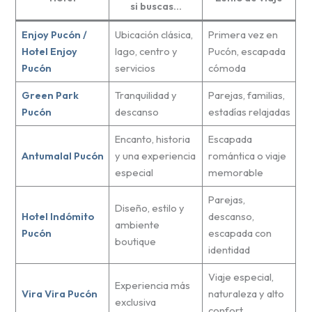
si buscas…
Enjoy Pucón /
Ubicación clásica,
Primera vez en
Hotel Enjoy
lago, centro y
Pucón, escapada
Pucón
servicios
cómoda
Green Park
Tranquilidad y
Parejas, familias,
Pucón
descanso
estadías relajadas
Encanto, historia
Escapada
Antumalal Pucón
y una experiencia
romántica o viaje
especial
memorable
Parejas,
Diseño, estilo y
Hotel Indómito
descanso,
ambiente
Pucón
escapada con
boutique
identidad
Viaje especial,
Experiencia más
Vira Vira Pucón
naturaleza y alto
exclusiva
confort