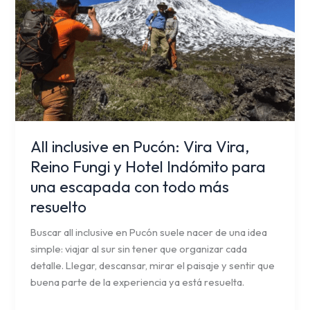
Vira,
Reino
Fungi
y
Hotel
Indómito
para
una
escapada
All inclusive en Pucón: Vira Vira,
con
Reino Fungi y Hotel Indómito para
todo
una escapada con todo más
más
resuelto
resuelto
Buscar all inclusive en Pucón suele nacer de una idea
simple: viajar al sur sin tener que organizar cada
detalle. Llegar, descansar, mirar el paisaje y sentir que
buena parte de la experiencia ya está resuelta.