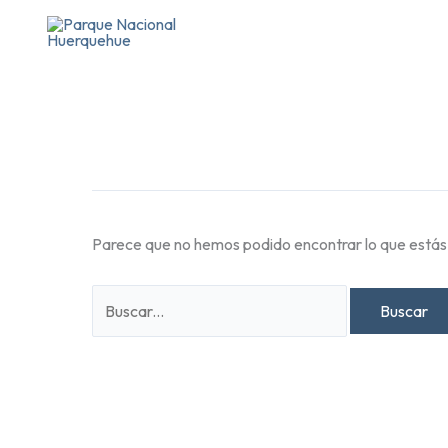
Ir
Buscar
al
por:
contenido
Parece que no hemos podido encontrar lo que está