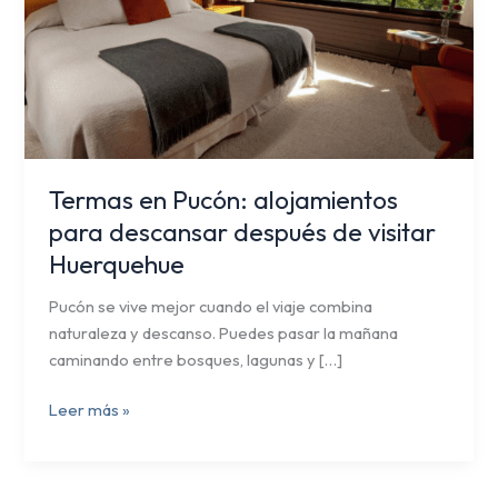
descansar
después
de
visitar
Huerquehue
Termas en Pucón: alojamientos
para descansar después de visitar
Huerquehue
Pucón se vive mejor cuando el viaje combina
naturaleza y descanso. Puedes pasar la mañana
caminando entre bosques, lagunas y […]
Leer más »