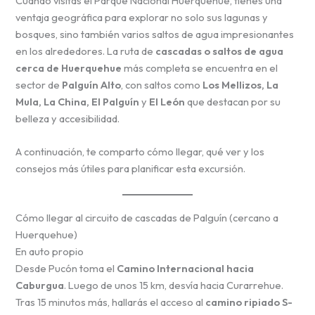
Cuando visitas el Parque Nacional Huerquehue, tienes una
ventaja geográfica para explorar no solo sus lagunas y
bosques, sino también varios saltos de agua impresionantes
en los alrededores. La ruta de
cascadas o saltos de agua
cerca de Huerquehue
más completa se encuentra en el
sector de
Palguín Alto
, con saltos como
Los Mellizos, La
Mula, La China, El Palguín
y
El León
que destacan por su
belleza y accesibilidad.
A continuación, te comparto cómo llegar, qué ver y los
consejos más útiles para planificar esta excursión.
Cómo llegar al circuito de cascadas de Palguín (cercano a
Huerquehue)
En auto propio
Desde Pucón toma el
Camino Internacional hacia
Caburgua
. Luego de unos 15 km, desvía hacia Curarrehue.
Tras 15 minutos más, hallarás el acceso al
camino ripiado S-