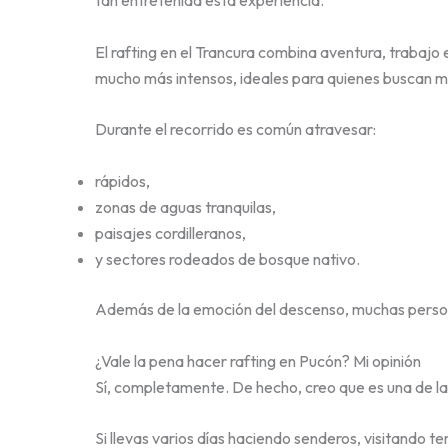
tan entretenida esta experiencia.
El rafting en el Trancura combina aventura, trabajo
mucho más intensos, ideales para quienes buscan m
Durante el recorrido es común atravesar:
rápidos,
zonas de aguas tranquilas,
paisajes cordilleranos,
y sectores rodeados de bosque nativo.
Además de la emoción del descenso, muchas personas
¿Vale la pena hacer rafting en Pucón? Mi opinión
Sí, completamente. De hecho, creo que es una de la
Si llevas varios días haciendo senderos, visitando 