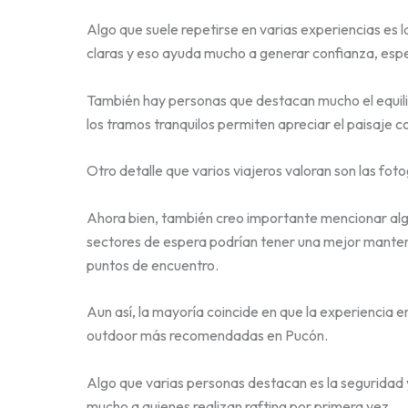
Algo que suele repetirse en varias experiencias es 
claras y eso ayuda mucho a generar confianza, espe
También hay personas que destacan mucho el equili
los tramos tranquilos permiten apreciar el paisaje
Otro detalle que varios viajeros valoran son las fo
Ahora bien, también creo importante mencionar alg
sectores de espera podrían tener una mejor manten
puntos de encuentro.
Aun así, la mayoría coincide en que la experiencia en 
outdoor más recomendadas en Pucón.
Algo que varias personas destacan es la seguridad y
mucho a quienes realizan rafting por primera vez.