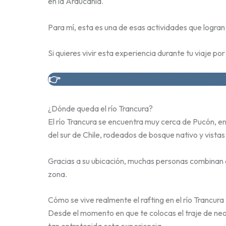
en la Araucanía.
Para mí, esta es una de esas actividades que logran
Si quieres vivir esta experiencia durante tu viaje 
👉
Reserva tu descenso por el salvaje r
¿Dónde queda el río Trancura?
El río Trancura se encuentra muy cerca de Pucón, en
del sur de Chile, rodeados de bosque nativo y vistas a
Gracias a su ubicación, muchas personas combinan e
zona.
Cómo se vive realmente el rafting en el río Trancura
Desde el momento en que te colocas el traje de neo